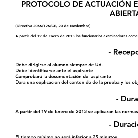
PROTOCOLO DE ACTUACIÓN EN
ABIERT
(Directiva 2066/126/CE, 20 de Noviembre)
A partir del 19 de Enero de 2013 los funcionarios examinadores comenz
- Recep
Debe dirigirse al alumno siempre de Ud.
Debe identificarse ante el aspirante
Comprobará la documentación del aspirante
Dará una explicación del contenido de la prueba y los ob
- Dur
A partir del 19 de Enero de 2013 se aplicaran las norma
- Durac
El tiempo mínimo no será inferior a 25 minutos.