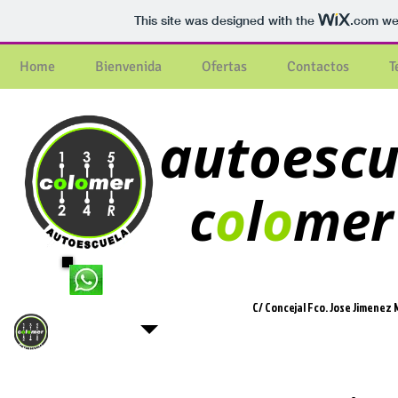
This site was designed with the
.com
web
Home
Bienvenida
Ofertas
Contactos
T
autoescu
c
o
l
o
mer
Whatsapp
608 239 886
C/ Concejal Fco. Jose Jimenez M